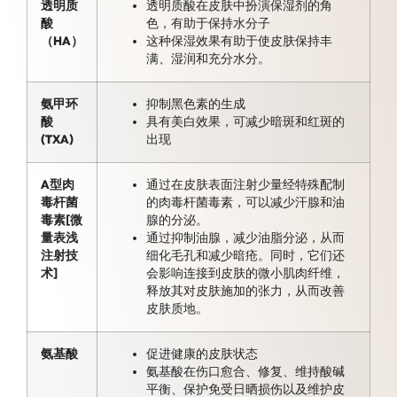
透明质
透明质酸在皮肤中扮演保湿剂的角
酸
色，有助于保持水分子
（HA）
这种保湿效果有助于使皮肤保持丰
满、湿润和充分水分。
氨甲环
抑制黑色素的生成
酸
具有美白效果，可减少暗斑和红斑的
(TXA)
出现
A型肉
通过在皮肤表面注射少量经特殊配制
毒杆菌
的肉毒杆菌毒素，可以减少汗腺和油
毒素[微
腺的分泌。
量表浅
通过抑制油腺，减少油脂分泌，从而
注射技
细化毛孔和减少暗疮。同时，它们还
术]
会影响连接到皮肤的微小肌肉纤维，
释放其对皮肤施加的张力，从而改善
皮肤质地。
氨基酸
促进健康的皮肤状态
氨基酸在伤口愈合、修复、维持酸碱
平衡、保护免受日晒损伤以及维护皮