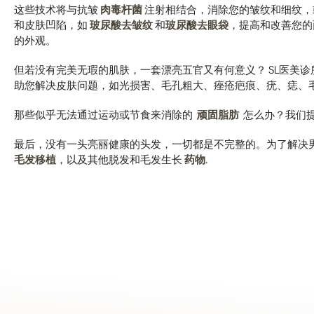
这些技术将与抗皱
肉毒杆菌
注射相结合，消除您的皱纹和细纹，
和皮肤凹陷，如
玻尿酸去皱纹
和
玻尿酸去眼袋
，提高和改善您的
的外观。
但若没有完美无瑕的肌肤，一套漂亮五官又有何意义？ SL医美
助您解决皮肤问题，如光损害、毛孔粗大、痤疮疤痕、疣、痣、
那些似乎无法通过运动或节食来消除的
顽固脂肪
怎么办？我们
最后，没有一头亮丽健康的头发，一切都是不完整的。为了解决
毛发移植
，以及其他脱发和毛发生长
药物
.