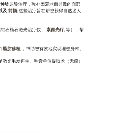
多种玻尿酸治疗，弥补因衰老而导致的面部
以及
前额
; 这些治疗旨在帮您获得自然迷人
钇铝石榴石激光治疗仪、
素颜光疗
, 等），帮
如
脂肪移植
，帮助您有效地实现理想身材。
星激光毛发再生、毛囊单位提取术（无痕）