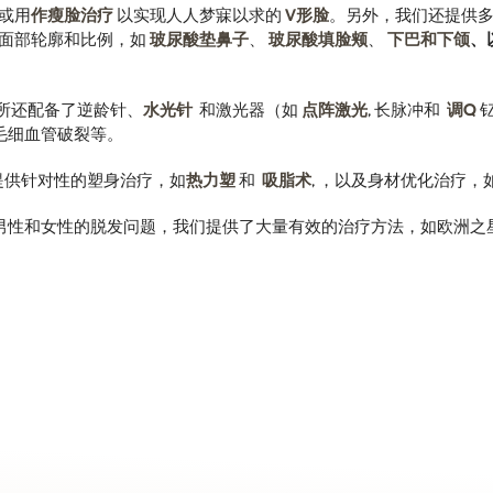
或用
作瘦脸治疗
以实现人人梦寐以求的
V形脸
。另外，我们还提供
面部轮廓和比例，如
玻尿酸垫鼻子
、
玻尿酸填脸颊
、
下巴和下颌
、
诊所还配备了逆龄针、
水光针
和激光器（如
点阵激光
, 长脉冲和
调Q
毛细血管破裂等。
提供针对性的塑身治疗，如
热力塑
和
吸脂术
, ，以及身材优化治疗，
男性和女性的脱发问题，我们提供了大量有效的治疗方法，如欧洲之