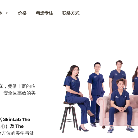
体
价格
精选专柱
联络方式
创立
，凭借丰富的临
专业、安全且高效的美
包括
SkinLab The
心）及 The
全方位的美学与健