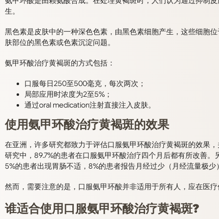
氨甲环酸是由赖氨酸合成。在处理黄褐斑时，人们认为通过抑制皮
生。
黑色素是皮肤中的一种深色色素，由黑色素细胞产生，这些细胞位
肤部位的黑色素或色素沉淀问题。
氨甲环酸治疗黄褐斑的方式包括：
口服每日250至500毫克，每次两次；
局部应用时浓度为2至5%；
通过oral medication注射直接注入皮肤。
使用氨甲环酸治疗黄褐斑的效果
在亚洲，许多研究都致力于评估口服氨甲环酸治疗黄褐斑的效果，
研究中，89.7%的患者在口服氨甲环酸治疗四个月后都有所改善
5%的患者出现胃肠不适，8%的患者报告月经过少（月经流量极少
然而，需要注意的是，口服氨甲环酸并非适用于所有人，应在医疗
谁适合使用口服氨甲环酸治疗黄褐斑?