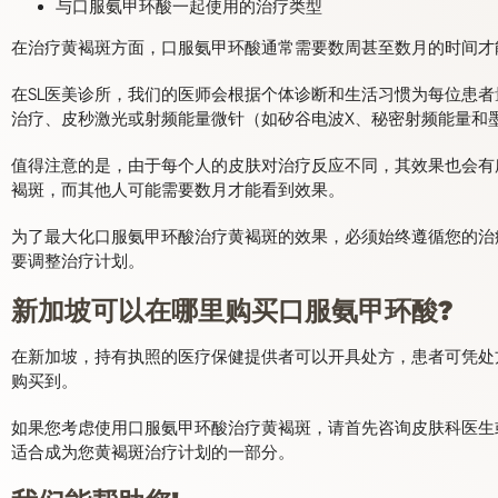
与口服氨甲环酸一起使用的治疗类型
在治疗黄褐斑方面，口服氨甲环酸通常需要数周甚至数月的时间才
在SL医美诊所，我们的医师会根据个体诊断和生活习惯为每位患
治疗、皮秒激光或射频能量微针（如矽谷电波X、秘密射频能量和
值得注意的是，由于每个人的皮肤对治疗反应不同，其效果也会有
褐斑，而其他人可能需要数月才能看到效果。
为了最大化口服氨甲环酸治疗黄褐斑的效果，必须始终遵循您的治
要调整治疗计划。
新加坡可以在哪里购买口服氨甲环酸?
在新加坡，持有执照的医疗保健提供者可以开具处方，患者可凭处
购买到。
如果您考虑使用口服氨甲环酸治疗黄褐斑，请首先咨询皮肤科医生
适合成为您黄褐斑治疗计划的一部分。