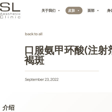
关于我们
皮肤
面部
身
back to all
口服氨甲环酸(注射
褐斑
September 23, 2022
介绍