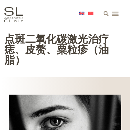
关于我们
皮肤
面部
身体
精选
联络
点斑二氧化碳激光治疗
痣、皮赘、粟粒疹（油
脂）