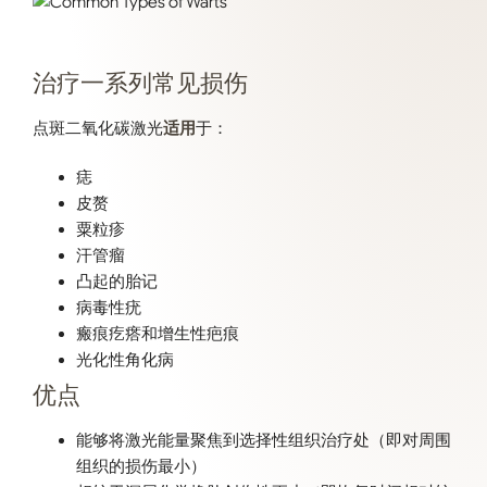
治疗一系列常见损伤
点斑二氧化碳激光
适用
于：
痣
皮赘
粟粒疹
汗管瘤
凸起的胎记
病毒性疣
瘢痕疙瘩和增生性疤痕
光化性角化病
优点
能够将激光能量聚焦到选择性组织治疗处（即对周围
组织的损伤最小）