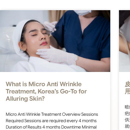
What is Micro Anti Wrinkle
Treatment, Korea’s Go-To for
Alluring Skin?
暗
疤
Micro Anti Wrinkle Treatment Overview Sessions
供
Required Sessions are required every 4 months
就
Duration of Results 4 months Downtime Minimal